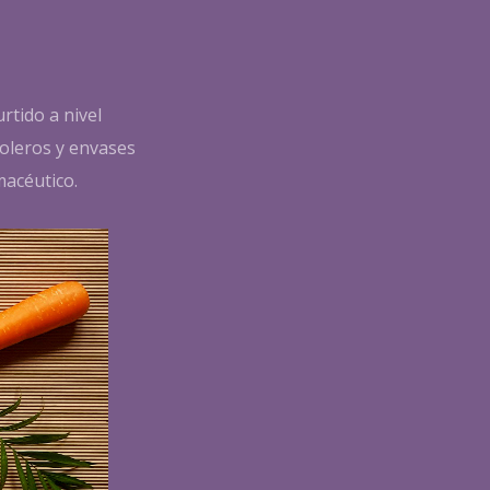
rtido a nivel
roleros y envases
macéutico.