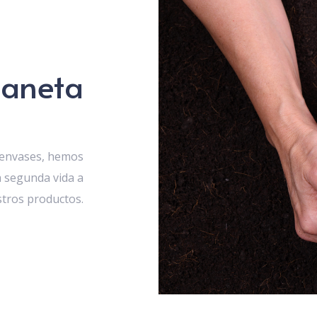
laneta
s envases, hemos
 segunda vida a
tros productos.