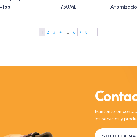
c-Top
750ML
Atomizador
1
2
3
4
…
6
7
8
→
Contac
Manténte en contac
los servicios y pro
SOLICITA M