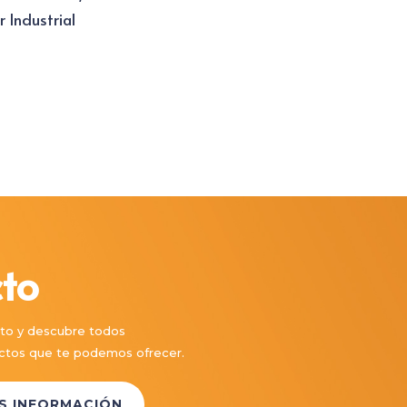
 Industrial
to
to y descubre todos
ductos que te podemos ofrecer.
ÁS INFORMACIÓN