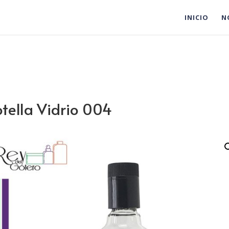
INICIO
N
tella Vidrio 004