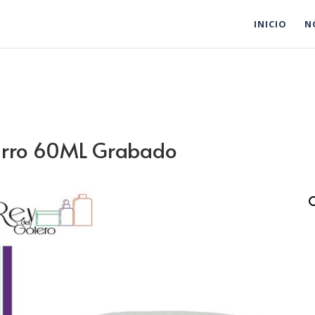
INICIO
N
arro 60ML Grabado